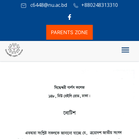
c6448@nu.ac.bd
+880248313310
PARENTS ZONE
সাধারণ ছুটি এবং শ্রী শ্রী শিবরাত্রি ব্রত সংক্রান্ত