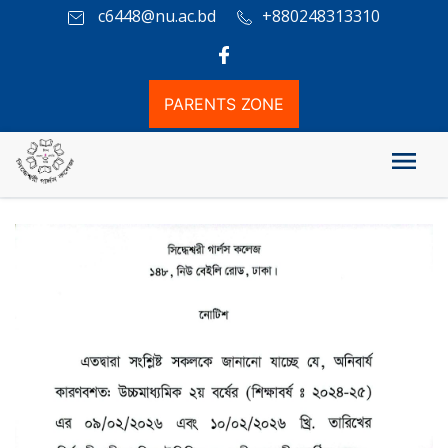
c6448@nu.ac.bd
+880248313310
PARENTS ZONE
নির্বাচনী পরীক্ষার তারিখ পরিবর্তন সংক্রান্ত