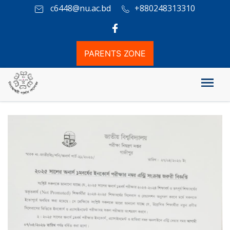
c6448@nu.ac.bd
+880248313310
PARENTS ZONE
২০২৫ সালের অনার্স ১ম বর্ষের ইনকোর্স পরীক্ষার নম্বর এন্ট্রি সংক্রান্ত জরুরী বিজ্ঞপ্তি