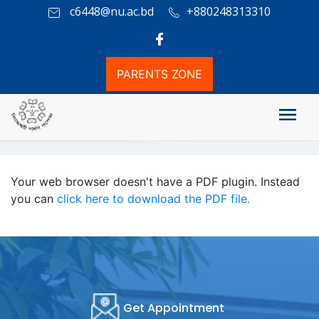
c6448@nu.ac.bd
+880248313310
PARENTS ZONE
২০২৫—২০২৬ শিক্ষাবর্ষে ১ম বর্ষ স্নাতক (সম্মান) শ্রেণির ভর্তি কার্যক্রমে ১ম রিলিজ
স্লিপে অনলাইন আবেদন সম্পর্কিত জরুরি বিজ্ঞপ্তি
Your web browser doesn't have a PDF plugin. Instead
you can
click here to download the PDF file.
Get Appointment